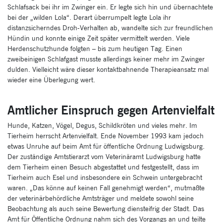
Schlafsack bei ihr im Zwinger ein. Er legte sich hin und übernachtete
bei der „wilden Lola“. Derart überrumpelt legte Lola ihr
distanzsicherndes Droh-Verhalten ab, wandelte sich zur freundlichen
Hündin und konnte einige Zeit später vermittelt werden. Viele
Herdenschutzhunde folgten – bis zum heutigen Tag. Einen
zweibeinigen Schlafgast musste allerdings keiner mehr im Zwinger
dulden. Vielleicht wäre dieser kontaktbahnende Therapieansatz mal
wieder eine Überlegung wert.
Amtlicher Einspruch gegen Artenvielfalt
Hunde, Katzen, Vögel, Degus, Schildkröten und vieles mehr. Im
Tierheim herrscht Artenvielfalt. Ende November 1993 kam jedoch
etwas Unruhe auf beim Amt für öffentliche Ordnung Ludwigsburg.
Der zuständige Amtstierarzt vom Veterinäramt Ludwigsburg hatte
dem Tierheim einen Besuch abgestattet und festgestellt, dass im
Tierheim auch Esel und insbesondere ein Schwein untergebracht
waren. „Das könne auf keinen Fall genehmigt werden“, mutmaßte
der veterinärbehördliche Amtsträger und meldete sowohl seine
Beobachtung als auch seine Bewertung diensteifrig der Stadt. Das
Amt für Öffentliche Ordnung nahm sich des Vorgangs an und teilte