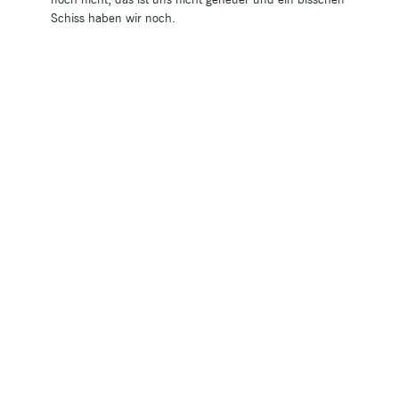
noch nicht, das ist uns nicht geheuer und ein bisschen
Schiss haben wir noch.